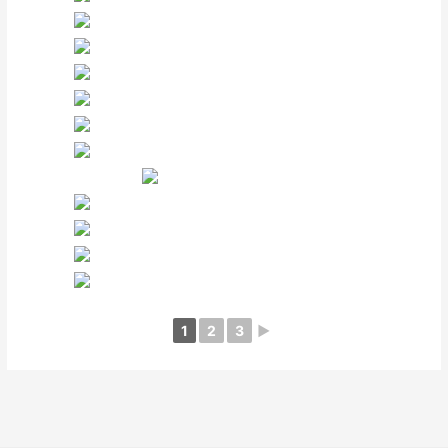
1
2
3
►